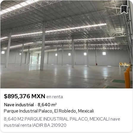
$895,376 MXN
en renta
Nave industrial
8,640 m²
Parque Industrial Palaco, El Robledo, Mexicali
8,640 M2 PARQUE INDUSTRIAL PALACO, MEXICALI nave
inustrial renta IADIR BA 210920