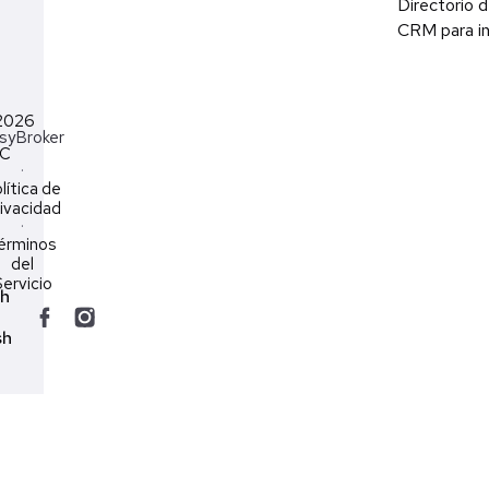
Directorio d
CRM para in
2026
syBroker
LC
·
lítica de
ivacidad
·
érminos
del
ervicio
ch
sh