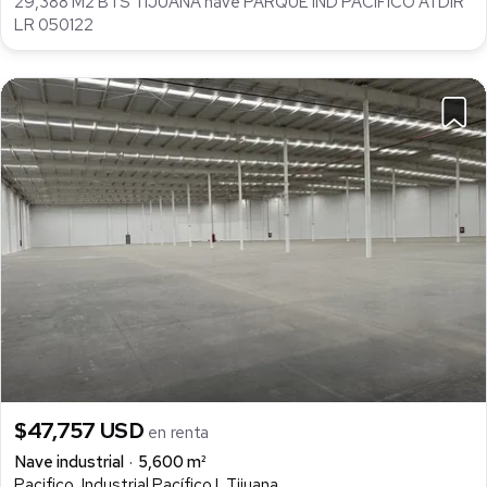
29,388 M2 BTS TIJUANA nave PARQUE IND PACIFICO ATDIR
LR 050122
$47,757 USD
en renta
Nave industrial
5,600 m²
Pacifico, Industrial Pacífico I, Tijuana