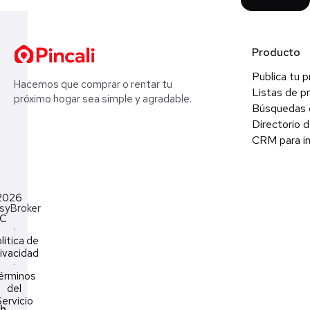
Producto
Publica tu 
Hacemos que comprar o rentar tu
Listas de p
próximo hogar sea simple y agradable.
Búsquedas 
Directorio d
CRM para in
2026
syBroker
LC
·
lítica de
ivacidad
·
érminos
del
ervicio
ch