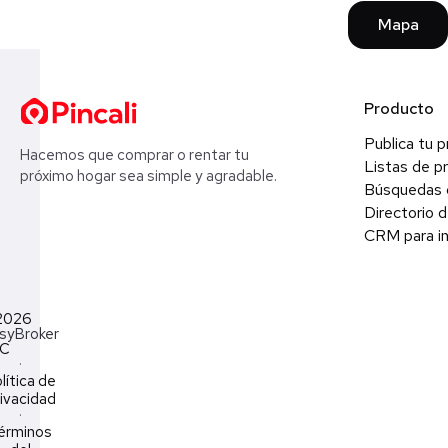
Mapa
Producto
Publica tu 
Hacemos que comprar o rentar tu
Listas de p
próximo hogar sea simple y agradable.
Búsquedas 
Directorio d
CRM para in
2026
syBroker
LC
·
lítica de
ivacidad
·
érminos