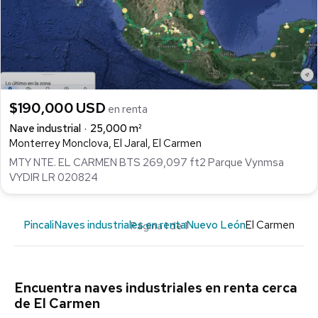
$190,000 USD
en renta
Nave industrial
25,000 m²
Monterrey Monclova, El Jaral, El Carmen
MTY NTE. EL CARMEN BTS 269,097 ft2 Parque Vynmsa
VYDIR LR 020824
Pincali
Naves industriales en renta
Nuevo León
El Carmen
Página 1 de 1
Encuentra naves industriales en renta cerca
de El Carmen