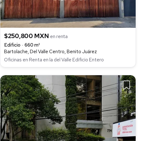
$250,800 MXN
en renta
Edificio
660 m²
Bartolache, Del Valle Centro, Benito Juárez
Oficinas en Renta en la del Valle Edificio Entero