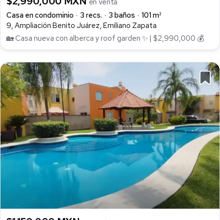
$2,990,000 MXN
en venta
Casa en condominio
3 recs.
3 baños
101 m²
9, Ampliación Benito Juárez, Emiliano Zapata
🏡 Casa nueva con alberca y roof garden ✨ | $2,990,000 💰