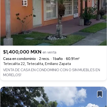
$1,400,000 MXN
en venta
Casa en condominio
2 recs.
1 baño
60.91 m²
Tetecalita 22, Tetecalita, Emiliano Zapata
VENTA DE CASA EN CONDOMINIO CON O SIN MUEBLES EN
MORELOS!