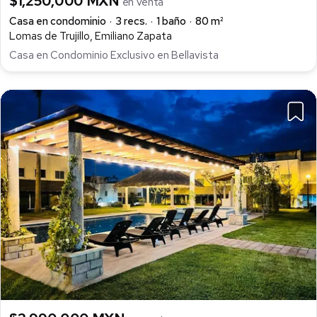
$1,250,000 MXN
en venta
Casa en condominio
3 recs.
1 baño
80 m²
Lomas de Trujillo, Emiliano Zapata
Casa en Condominio Exclusivo en Bellavista