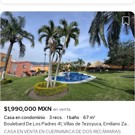
$1,990,000 MXN
en venta
Casa en condominio
3 recs.
1 baño
67 m²
Boulebard De Los Padres 41, Villas de Tezoyuca, Emiliano Zapata
CASA EN VENTA EN CUERNAVACA DE DOS RECÁMARAS