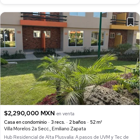
$2,290,000 MXN
en venta
Casa en condominio
3 recs.
2 baños
52 m²
Villa Morelos 2a Secc., Emiliano Zapata
Hub Residencial de Alta Plusvalía: A pasos de UVM y Tec de