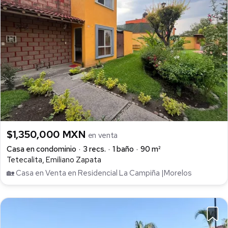
$1,350,000 MXN
en venta
Casa en condominio
3 recs.
1 baño
90 m²
Tetecalita, Emiliano Zapata
🏡 Casa en Venta en Residencial La Campiña |Morelos