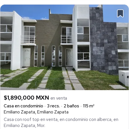
$1,890,000 MXN
en venta
Casa en condominio
3 recs.
2 baños
115 m²
Emiliano Zapata, Emiliano Zapata
Casa con roof top en venta, en condominio con alberca, en
Emiliano Zapata, Mor.