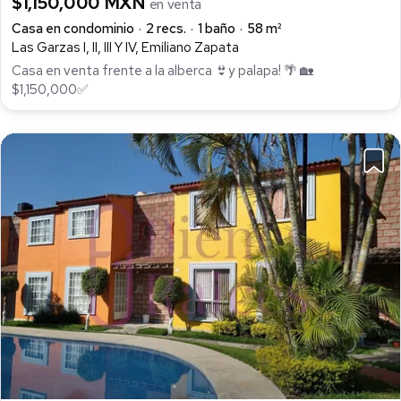
$1,150,000 MXN
en venta
Casa en condominio
2 recs.
1 baño
58 m²
Las Garzas I, II, III Y IV, Emiliano Zapata
Casa en venta frente a la alberca 👙y palapa! 🌴 🏡
$1,150,000✅