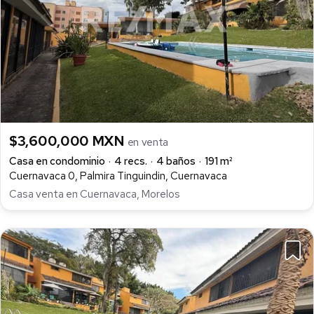
$3,600,000 MXN
en venta
Casa en condominio
4 recs.
4 baños
191 m²
Cuernavaca 0, Palmira Tinguindin, Cuernavaca
Casa venta en Cuernavaca, Morelos