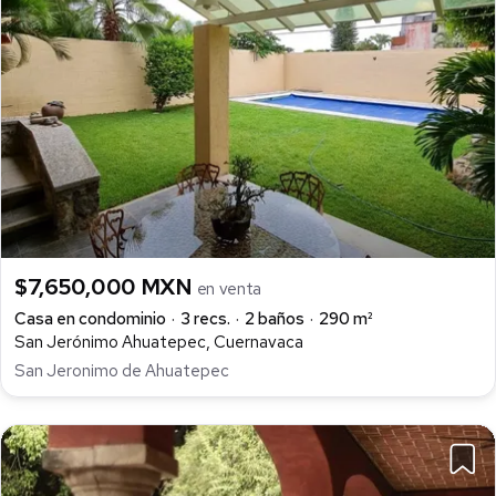
$7,650,000 MXN
en venta
Casa en condominio
3 recs.
2 baños
290 m²
San Jerónimo Ahuatepec, Cuernavaca
San Jeronimo de Ahuatepec