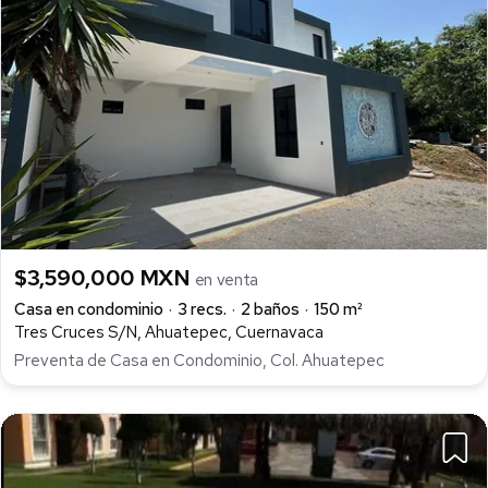
$3,590,000 MXN
en venta
Casa en condominio
3 recs.
2 baños
150 m²
Tres Cruces S/N, Ahuatepec, Cuernavaca
Preventa de Casa en Condominio, Col. Ahuatepec