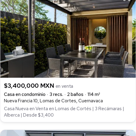
$3,400,000 MXN
en venta
Casa en condominio
3 recs.
2 baños
114 m²
Nueva Francia 10, Lomas de Cortes, Cuernavaca
Casa Nueva en Venta en Lomas de Cortés | 3 Recámaras |
Alberca | Desde $3,400