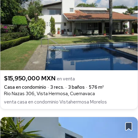
$15,950,000 MXN
en venta
Casa en condominio
3 recs.
3 baños
576 m²
Rio Nazas 306, Vista Hermosa, Cuernavaca
venta casa en condominio Vistahermosa Morelos