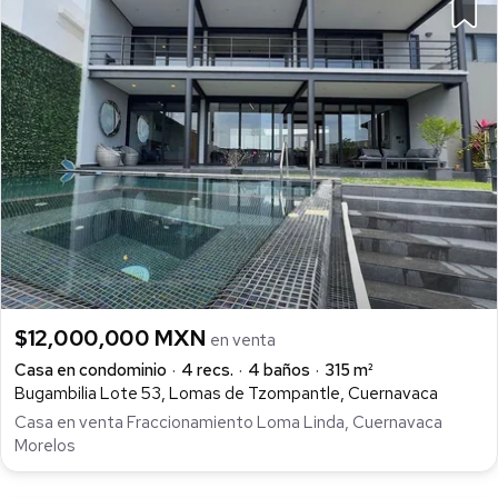
$12,000,000 MXN
en venta
Casa en condominio
4 recs.
4 baños
315 m²
Bugambilia Lote 53, Lomas de Tzompantle, Cuernavaca
Casa en venta Fraccionamiento Loma Linda, Cuernavaca
Morelos