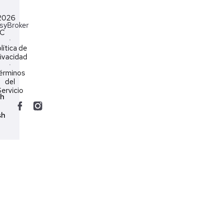
2026
syBroker
LC
·
lítica de
ivacidad
·
érminos
del
ervicio
ch
sh