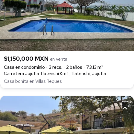
$1,150,000 MXN
en venta
Casa en condominio
3 recs.
2 baños
73.13 m²
Carretera Jojutla Tlatenchi Km 1, Tlatenchi, Jojutla
Casa bonita en Villas Teques