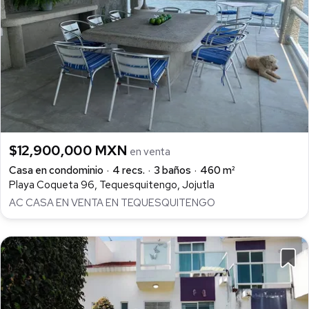
$12,900,000 MXN
en venta
Casa en condominio
4 recs.
3 baños
460 m²
Playa Coqueta 96, Tequesquitengo, Jojutla
AC CASA EN VENTA EN TEQUESQUITENGO