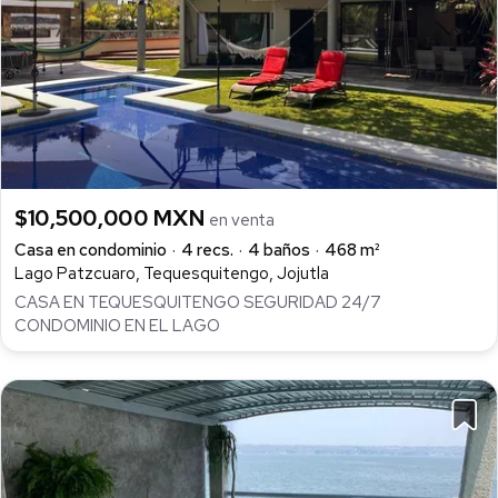
$10,500,000 MXN
en venta
Casa en condominio
4 recs.
4 baños
468 m²
Lago Patzcuaro, Tequesquitengo, Jojutla
CASA EN TEQUESQUITENGO SEGURIDAD 24/7
CONDOMINIO EN EL LAGO