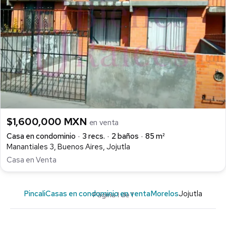
$1,600,000 MXN
en venta
Casa en condominio
3 recs.
2 baños
85 m²
Manantiales 3, Buenos Aires, Jojutla
Casa en Venta
Pincali
Casas en condominio en venta
Morelos
Jojutla
Página 1 de 1