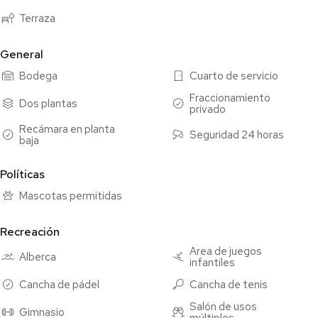
eliminando barreras arquitectónicas iniciales.
Terraza
Clima y Salud: El microclima de Emiliano Zapata es óptimo para
General
el bienestar físico de adultos mayores.
Bodega
Cuarto de servicio
Entorno Seguro y Tranquilo: El ambiente del Country Club
Fraccionamiento
Dos plantas
fomenta un estilo de vida relajado, seguro y con áreas verdes
privado
ideales para la movilidad asistida o recreativa.
Recámara en planta
Seguridad 24 horas
Envía WhatsApp para agendar tu cita.
baja
Políticas
Mascotas permitidas
Recreación
Área de juegos
Alberca
infantiles
Cancha de pádel
Cancha de tenis
Salón de usos
Gimnasio
múltiples