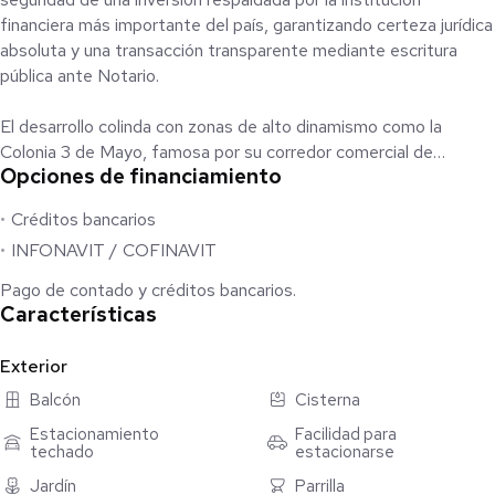
financiera más importante del país, garantizando certeza jurídica
absoluta y una transacción transparente mediante escritura
pública ante Notario.
El desarrollo colinda con zonas de alto dinamismo como la
Colonia 3 de Mayo, famosa por su corredor comercial de
Opciones de financiamiento
artesanías y servicios, situada a pocos minutos del acceso
principal.
Créditos bancarios
INFONAVIT / COFINAVIT
Seguridad: Acceso controlado, vigilancia privada las 24 horas y
barda perimetral.
Pago de contado y créditos bancarios.
Características
Amenidades: Fraccionamiento exclusivo con campo de golf de
18 hoyos y club de alto nivel.
Exterior
Balcón
Cisterna
Infraestructura: Cableado subterráneo, concreto hidráulico y
servicios públicos completos.
Estacionamiento
Facilidad para
techado
estacionarse
Accesibilidad: Cuenta con una recámara completa en planta baja,
Jardín
Parrilla