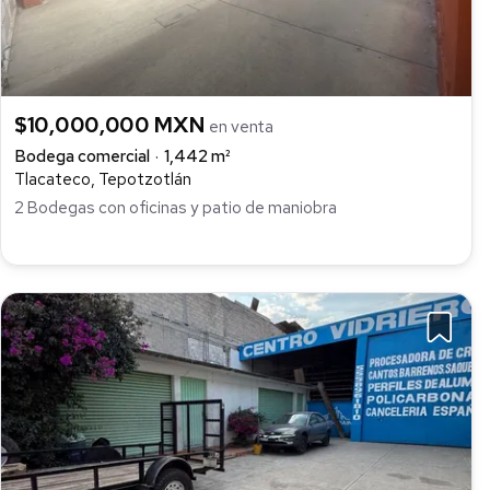
$10,000,000 MXN
en venta
Bodega comercial
1,442 m²
Tlacateco, Tepotzotlán
2 Bodegas con oficinas y patio de maniobra