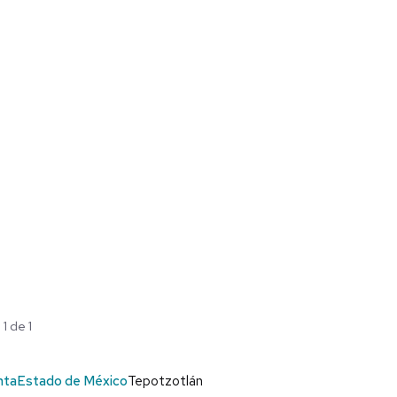
1 de 1
nta
Estado de México
Tepotzotlán