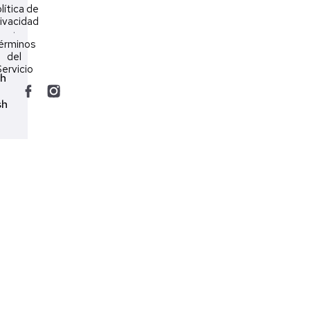
lítica de
ivacidad
·
érminos
del
ervicio
ch
sh