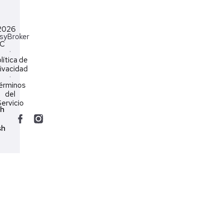
2026
syBroker
LC
·
lítica de
ivacidad
·
érminos
del
ervicio
ch
sh