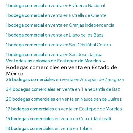
1 bodega comercial
en venta en Esfuerzo Nacional
1 bodega comercial
en venta en Estrella de Oriente
1 bodega comercial
en venta en Granjas Independencia
1 bodega comercial
en venta en Llano de los Báez
1 bodega comercial
en venta en San Cristóbal Centro
1 bodega comercial
en venta en San José Jajalpa
Ver todas las colonias de Ecatepec de Morelos →
Bodegas comerciales en venta en Estado de
México
35 bodegas comerciales
en venta en Atizapán de Zaragoza
34 bodegas comerciales
en venta en Tlalnepantla de Baz
20 bodegas comerciales
en venta en Naucalpan de Juárez
17 bodegas comerciales
en venta en Ecatepec de Morelos
15 bodegas comerciales
en venta en Cuautitlán Izcalli
13 bodegas comerciales
en venta en Toluca