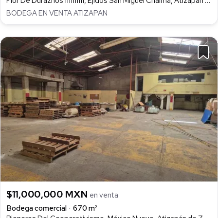
Flor De Duraznos 1111111111, Ejidos San Miguel Chalma, Atizapán de Zaragoza
BODEGA EN VENTA ATIZAPAN
$11,000,000 MXN
en venta
Bodega comercial
670 m²