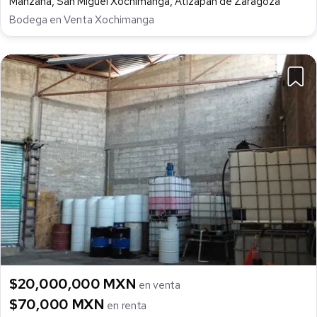
Manzana, San Miguel Xochimanga, Atizapán de Zaragoza
Bodega en Venta Xochimanga
$20,000,000 MXN
en venta
$70,000 MXN
en renta