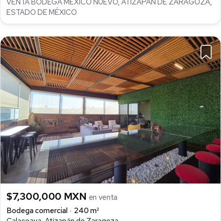
VENTA BODEGA MÉXICO NUEVO, ATIZAPÁN DE ZARAGOZA,
ESTADO DE MÉXICO
$7,300,000 MXN
en venta
Bodega comercial
240 m²
Calacoaya, Atizapán de Zaragoza