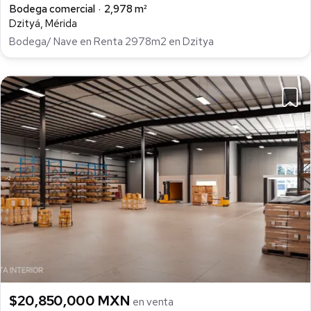
Bodega comercial
2,978 m²
Dzityá, Mérida
Bodega/ Nave en Renta 2978m2 en Dzitya
$20,850,000 MXN
en venta