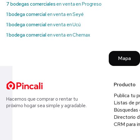
7 bodegas comerciales
en venta en Progreso
1 bodega comercial
en venta en Seyé
1 bodega comercial
en venta en Ucú
1 bodega comercial
en venta en Chemax
Mapa
Producto
Publica tu 
Hacemos que comprar o rentar tu
Listas de p
próximo hogar sea simple y agradable.
Búsquedas 
Directorio d
CRM para in