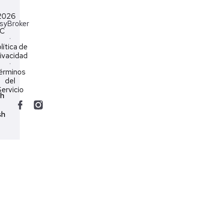
2026
syBroker
LC
·
lítica de
ivacidad
·
érminos
del
ervicio
ch
sh