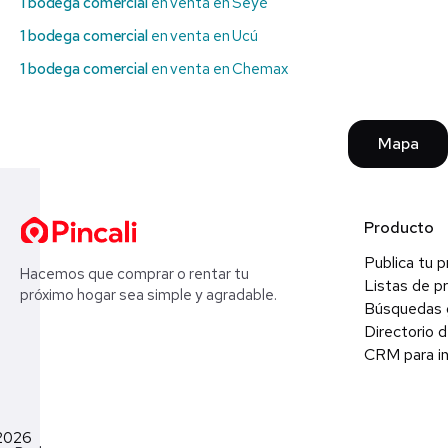
1 bodega comercial
en venta en Seyé
1 bodega comercial
en venta en Ucú
1 bodega comercial
en venta en Chemax
Mapa
Producto
Publica tu 
Hacemos que comprar o rentar tu
Listas de p
próximo hogar sea simple y agradable.
Búsquedas 
Directorio d
CRM para in
2026