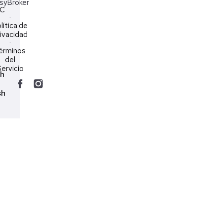
syBroker
LC
·
lítica de
ivacidad
·
érminos
del
ervicio
ch
sh