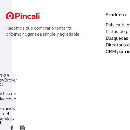
Producto
Publica tu 
Hacemos que comprar o rentar tu
Listas de p
próximo hogar sea simple y agradable.
Búsquedas 
Directorio d
CRM para in
2026
syBroker
LC
·
lítica de
ivacidad
·
érminos
del
ervicio
ch