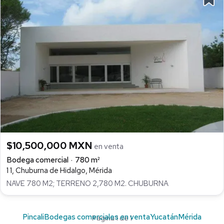
$10,500,000 MXN
en venta
Bodega comercial
780 m²
1 1, Chuburna de Hidalgo, Mérida
NAVE 780 M2; TERRENO 2,780 M2. CHUBURNA
Pincali
Bodegas comerciales en venta
Yucatán
Mérida
Página 1 de 1