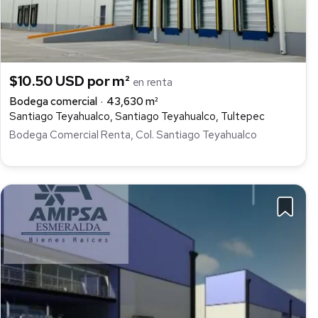
$10.50 USD por m²
en renta
Bodega comercial
43,630 m²
Santiago Teyahualco, Santiago Teyahualco, Tultepec
Bodega Comercial Renta, Col. Santiago Teyahualco