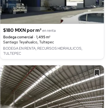
$180 MXN por m²
en renta
Bodega comercial
1,495 m²
Santiago Teyahualco, Tultepec
BODEGA EN RENTA, RECURSOS HIDRAULICOS,
TULTEPEC