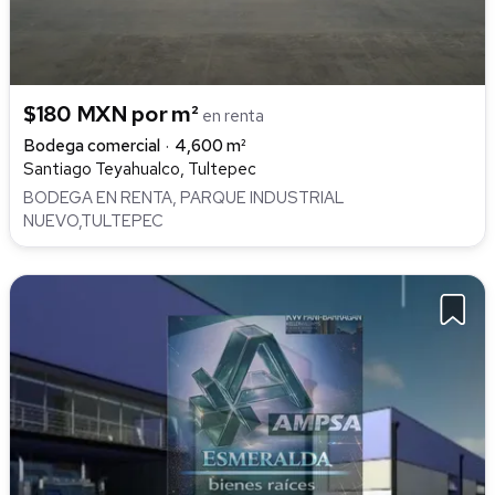
$180 MXN por m²
en renta
Bodega comercial
4,600 m²
Santiago Teyahualco, Tultepec
BODEGA EN RENTA, PARQUE INDUSTRIAL
NUEVO,TULTEPEC