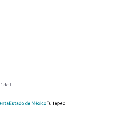
1 de 1
enta
Estado de México
Tultepec