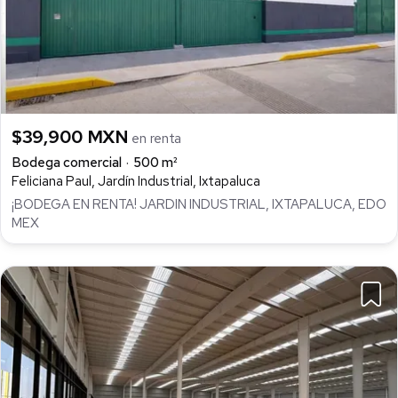
$39,900 MXN
en renta
Bodega comercial
500 m²
Feliciana Paul, Jardín Industrial, Ixtapaluca
¡BODEGA EN RENTA! JARDIN INDUSTRIAL, IXTAPALUCA, EDO
MEX