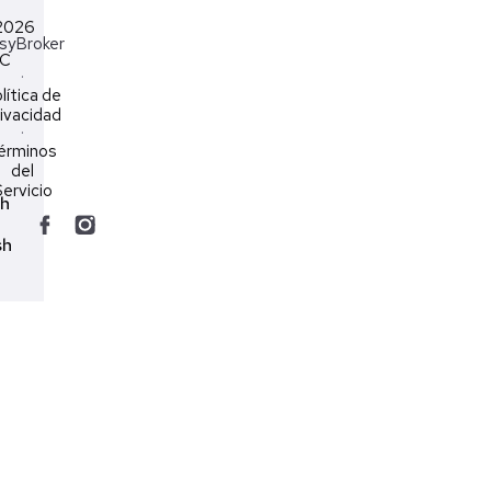
2026
syBroker
LC
·
lítica de
ivacidad
·
érminos
del
ervicio
ch
sh