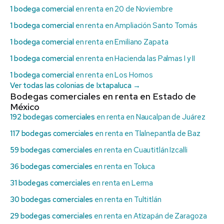
1 bodega comercial
en renta en 20 de Noviembre
1 bodega comercial
en renta en Ampliación Santo Tomás
1 bodega comercial
en renta en Emiliano Zapata
1 bodega comercial
en renta en Hacienda las Palmas I y II
1 bodega comercial
en renta en Los Hornos
Ver todas las colonias de Ixtapaluca →
Bodegas comerciales en renta en Estado de
México
192 bodegas comerciales
en renta en Naucalpan de Juárez
117 bodegas comerciales
en renta en Tlalnepantla de Baz
59 bodegas comerciales
en renta en Cuautitlán Izcalli
36 bodegas comerciales
en renta en Toluca
31 bodegas comerciales
en renta en Lerma
30 bodegas comerciales
en renta en Tultitlán
29 bodegas comerciales
en renta en Atizapán de Zaragoza