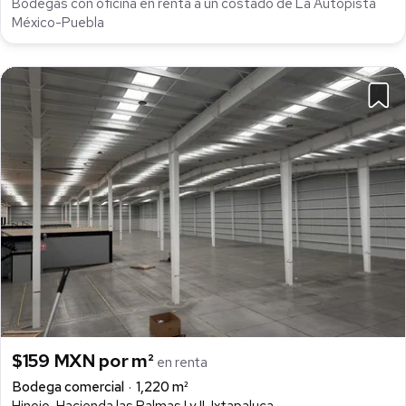
Bodegas con oficina en renta a un costado de La Autopista
México-Puebla
$159 MXN por m²
en renta
Bodega comercial
1,220 m²
Hinojo, Hacienda las Palmas I y II, Ixtapaluca