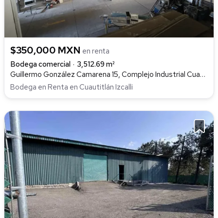
$350,000 MXN
en renta
Bodega comercial
3,512.69 m²
Guillermo González Camarena 15, Complejo Industrial Cuamatla, Cuautitlán Izcalli
Bodega en Renta en Cuautitlán Izcalli