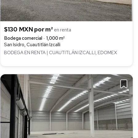
$130 MXN por m²
en renta
Bodega comercial
1,000 m²
San Isidro, Cuautitlán Izcalli
BODEGA EN RENTA | CUAUTITLÁN IZCALLI, EDOMEX