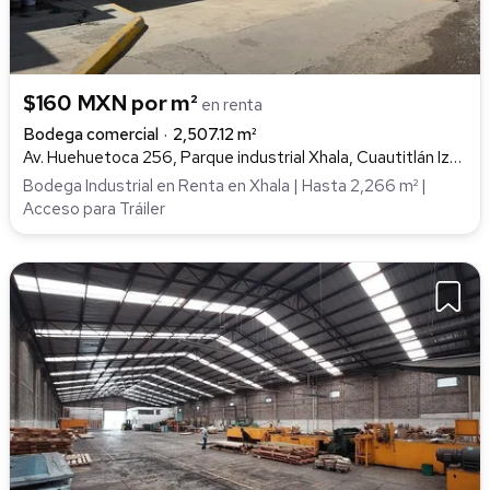
$160 MXN por m²
en renta
Bodega comercial
2,507.12 m²
Av. Huehuetoca 256, Parque industrial Xhala, Cuautitlán Izcalli
Bodega Industrial en Renta en Xhala | Hasta 2,266 m² |
Acceso para Tráiler