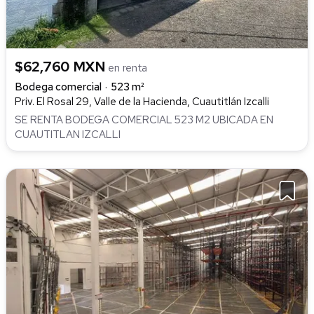
$62,760 MXN
en renta
Bodega comercial
523 m²
Priv. El Rosal 29, Valle de la Hacienda, Cuautitlán Izcalli
SE RENTA BODEGA COMERCIAL 523 M2 UBICADA EN
CUAUTITLAN IZCALLI