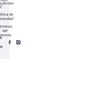
syBroker
LC
·
lítica de
ivacidad
·
érminos
del
ervicio
ch
sh