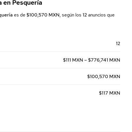
a en Pesquería
quería
es de
$100,570 MXN
, según los
12
anuncios que
12
$111 MXN – $776,741 MXN
$100,570 MXN
$117 MXN