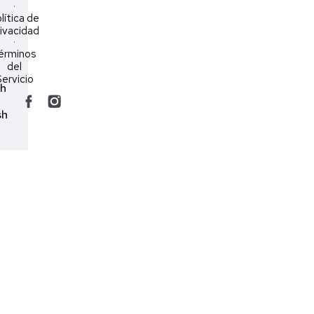
·
lítica de
ivacidad
·
érminos
del
ervicio
ch
sh