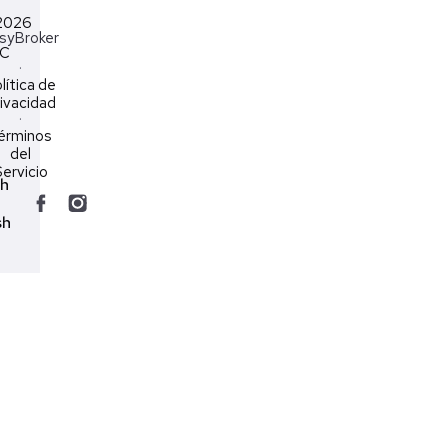
2026
syBroker
LC
·
lítica de
ivacidad
·
érminos
del
ervicio
ch
sh