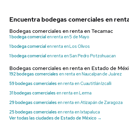
Encuentra bodegas comerciales en rent
Bodegas comerciales en renta en Tecamac
1 bodega comercial
en renta en 5 de Mayo
1 bodega comercial
en renta en Los Olivos
1 bodega comercial
en renta en San Pedro Potzohuacan
Bodegas comerciales en renta en Estado de Méx
192 bodegas comerciales
en renta en Naucalpan de Juárez
59 bodegas comerciales
en renta en Cuautitlán Izcalli
31 bodegas comerciales
en renta en Lerma
29 bodegas comerciales
en renta en Atizapán de Zaragoza
25 bodegas comerciales
en renta en Ixtapaluca
Ver todas las ciudades de Estado de México →