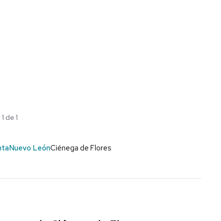
1 de 1
nta
Nuevo León
Ciénega de Flores