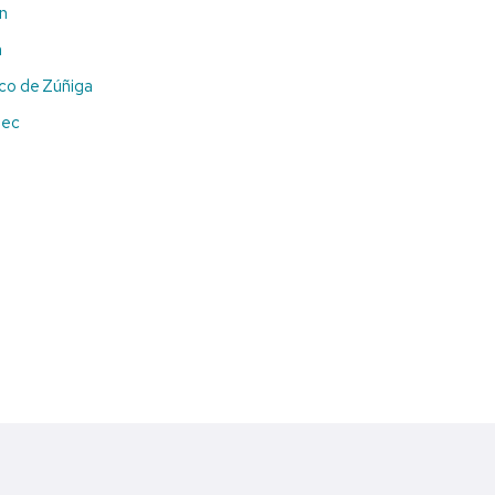
n
a
co de Zúñiga
pec