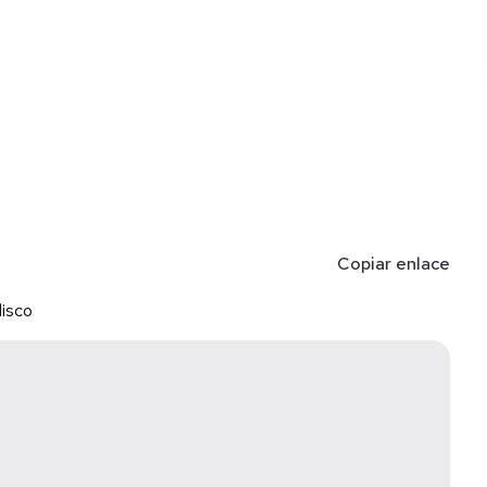
Copiar enlace
 A La Americana
lisco