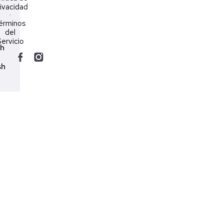
ivacidad
·
érminos
del
ervicio
ch
sh