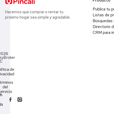
Producto
Publica tu 
Hacemos que comprar o rentar tu
Listas de p
próximo hogar sea simple y agradable.
Búsquedas 
Directorio d
CRM para in
2026
syBroker
LC
·
lítica de
ivacidad
·
érminos
del
ervicio
ch
sh