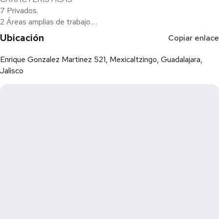
7 Privados.
2 Áreas amplias de trabajo.
1 Almacén.
Ubicación
Copiar enlace
Cocina.
4 Medios baños.
Enrique Gonzalez Martinez 521, Mexicaltzingo, Guadalajara,
1 Baño completo.
Jalisco
Área de limpieza.
Patio.
2 Amplias áreas de bodega o almacenamiento.
ACABADOS
Pisos cerámicos.
Caseta de seguridad dentro de bodega.
Luminarias.
1 aire acondicionado.
Portón eléctrico.