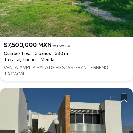
$7,500,000 MXN
en venta
Quinta
1 rec.
3 baños
390 m²
Tixcacal, Tixcacal, Mérida
VENTA: AMPLIA SALA DE FIESTAS GRAN TERRENO -
TIXCACAL