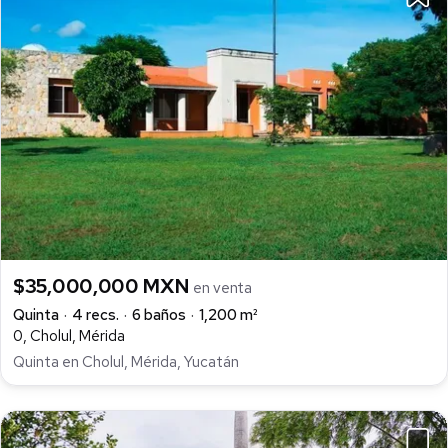
$35,000,000 MXN
en venta
Quinta
4 recs.
6 baños
1,200 m²
0, Cholul, Mérida
Quinta en Cholul, Mérida, Yucatán