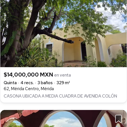
$14,000,000 MXN
en venta
Quinta
4 recs.
3 baños
329 m²
62, Mérida Centro, Mérida
CASONA UBICADA A MEDIA CUADRA DE AVENIDA COLÓN