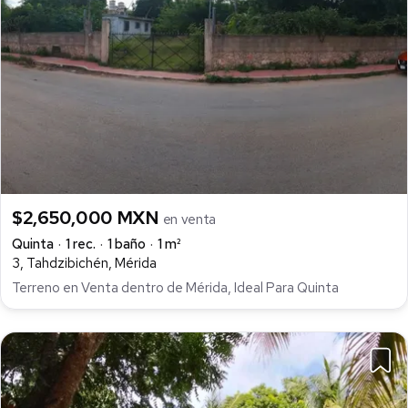
$2,650,000 MXN
en venta
Quinta
1 rec.
1 baño
1 m²
3, Tahdzibichén, Mérida
Terreno en Venta dentro de Mérida, Ideal Para Quinta