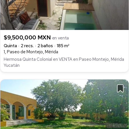
$9,500,000 MXN
en venta
Quinta
2 recs.
2 baños
185 m²
1, Paseo de Montejo, Mérida
Hermosa Quinta Colonial en VENTA en Paseo Montejo, Mérida
Yucatán