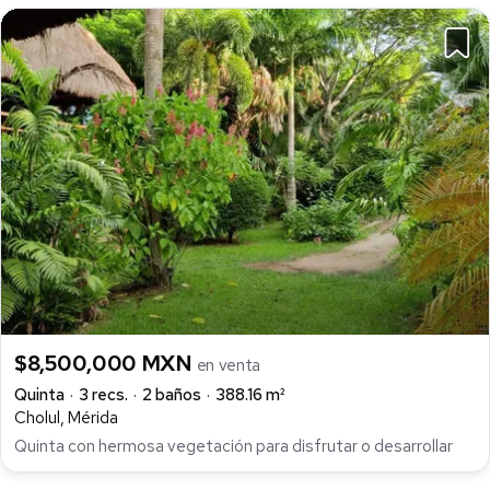
$8,500,000 MXN
en venta
Quinta
3 recs.
2 baños
388.16 m²
Cholul, Mérida
Quinta con hermosa vegetación para disfrutar o desarrollar