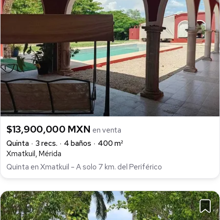
$13,900,000 MXN
en venta
Quinta
3 recs.
4 baños
400 m²
Xmatkuil, Mérida
Quinta en Xmatkuil – A solo 7 km. del Periférico