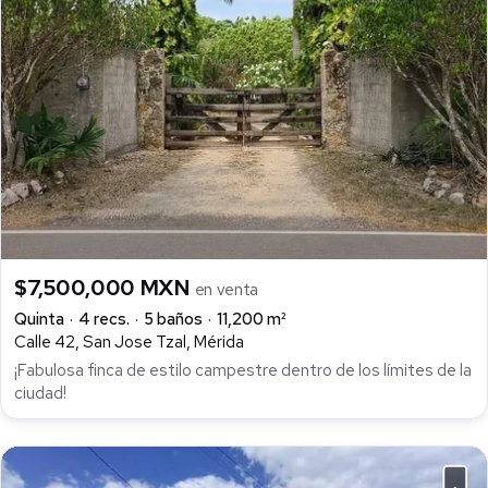
$7,500,000 MXN
en venta
Quinta
4 recs.
5 baños
11,200 m²
Calle 42, San Jose Tzal, Mérida
¡Fabulosa finca de estilo campestre dentro de los límites de la
ciudad!