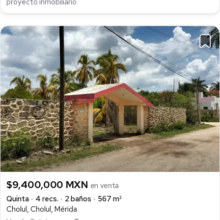
proyecto inmobiliario
$9,400,000 MXN
en venta
Quinta
4 recs.
2 baños
567 m²
Cholul, Cholul, Mérida