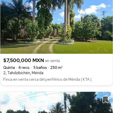
$7,500,000 MXN
en venta
Quinta
4 recs.
5 baños
250 m²
2, Tahdzibichén, Mérida
Finca en venta cerca del periférico de Mérida | KTA |