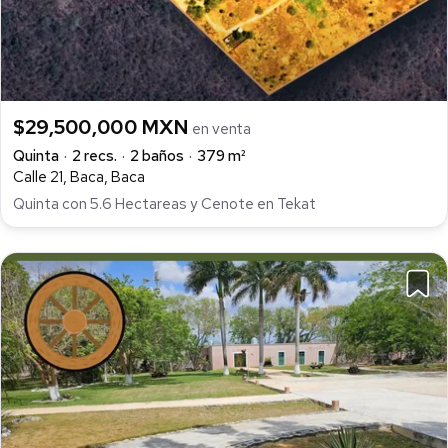
$29,500,000 MXN
en venta
Quinta
2 recs.
2 baños
379 m²
Calle 21, Baca, Baca
Quinta con 5.6 Hectareas y Cenote en Tekat