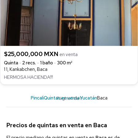
$25,000,000 MXN
en venta
Quinta
2 recs.
1 baño
300 m²
1 1, Kankabchen, Baca
HERMOSA HACIENDA!!!
Pincali
Quintas en venta
Yucatán
Baca
Página 1 de 1
Precios de quintas en venta en Baca
El precio mediano de quintas en venta en
Baca
es de