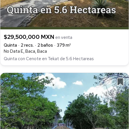
$29,500,000 MXN
en venta
Quinta
2 recs.
2 baños
379 m²
No Data E, Baca, Baca
Quinta con Cenote en Tekat de 5.6 Hectareas