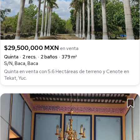
$29,500,000 MXN
en venta
Quinta
2 recs.
2 baños
379 m²
S/N, Baca, Baca
Quinta en venta con 5.6 Hectáreas de terreno y Cenote en
Tekat, Yuc.