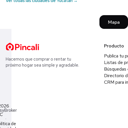
Ver todas las ciudades de Yucatán →
Mapa
Producto
Publica tu 
Hacemos que comprar o rentar tu
Listas de p
próximo hogar sea simple y agradable.
Búsquedas 
Directorio d
CRM para in
2026
syBroker
LC
·
lítica de