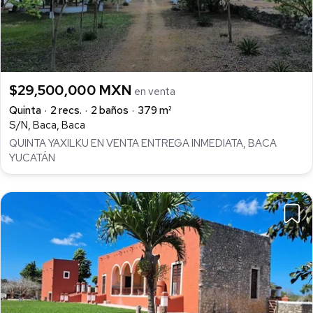
$29,500,000 MXN
en venta
Quinta
2 recs.
2 baños
379 m²
S/N, Baca, Baca
QUINTA YAXILKU EN VENTA ENTREGA INMEDIATA, BACA
YUCATÁN