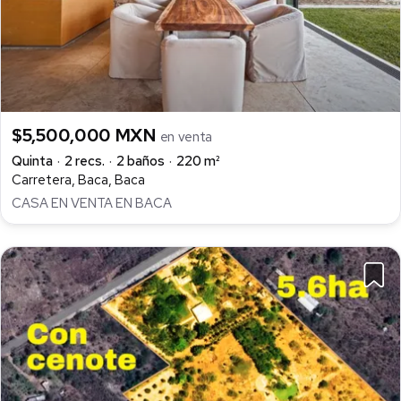
$5,500,000 MXN
en venta
Quinta
2 recs.
2 baños
220 m²
Carretera, Baca, Baca
CASA EN VENTA EN BACA