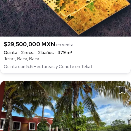
$29,500,000 MXN
en venta
Quinta
2 recs.
2 baños
379 m²
Tekat, Baca, Baca
Quinta con 5.6 Hectareas y Cenote en Tekat