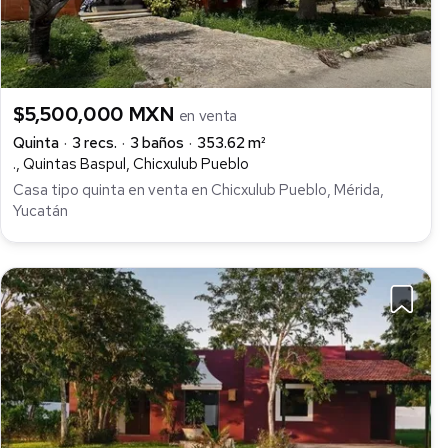
$5,500,000 MXN
en venta
Quinta
3 recs.
3 baños
353.62 m²
., Quintas Baspul, Chicxulub Pueblo
Casa tipo quinta en venta en Chicxulub Pueblo, Mérida,
Yucatán