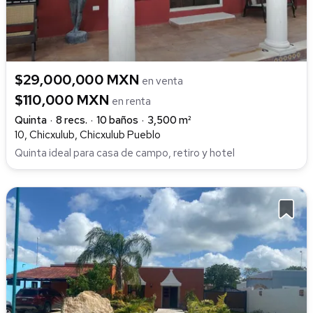
$29,000,000 MXN
en venta
$110,000 MXN
en renta
Quinta
8 recs.
10 baños
3,500 m²
10, Chicxulub, Chicxulub Pueblo
Quinta ideal para casa de campo, retiro y hotel