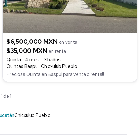
$6,500,000 MXN
en venta
$35,000 MXN
en renta
Quinta
4 recs.
3 baños
Quintas Baspul, Chicxulub Pueblo
Preciosa Quinta en Baspul para venta o renta!!
1 de 1
ucatán
Chicxulub Pueblo