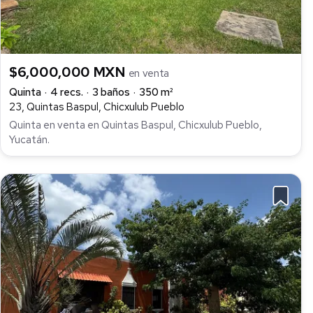
$6,000,000 MXN
en venta
Quinta
4 recs.
3 baños
350 m²
23, Quintas Baspul, Chicxulub Pueblo
Quinta en venta en Quintas Baspul, Chicxulub Pueblo,
Yucatán.