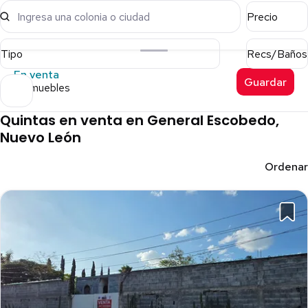
Ingresa una colonia o ciudad
Precio
Tipo
Recs/Baños
En venta
Guardar
8 inmuebles
Quintas en venta en General Escobedo,
Nuevo León
Ordenar