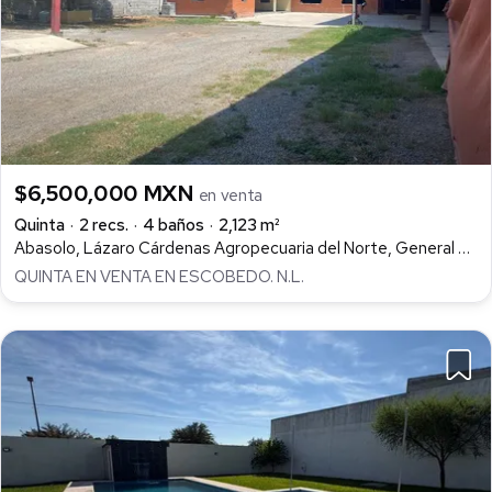
$6,500,000 MXN
en venta
Quinta
2 recs.
4 baños
2,123 m²
Abasolo, Lázaro Cárdenas Agropecuaria del Norte, General Escobedo
QUINTA EN VENTA EN ESCOBEDO. N.L.