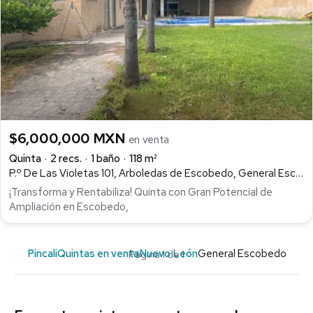
$6,000,000 MXN
en venta
Quinta
2 recs.
1 baño
118 m²
P.º De Las Violetas 101, Arboledas de Escobedo, General Escobedo
¡Transforma y Rentabiliza! Quinta con Gran Potencial de
Ampliación en Escobedo,
Pincali
Quintas en venta
Nuevo León
General Escobedo
Página 1 de 1