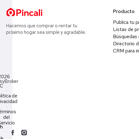
Producto
Publica tu 
Hacemos que comprar o rentar tu
Listas de p
próximo hogar sea simple y agradable.
Búsquedas 
Directorio d
CRM para in
2026
syBroker
LC
·
lítica de
ivacidad
·
érminos
del
ervicio
ch
sh