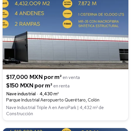
$17,000 MXN por m²
en venta
$150 MXN por m²
en renta
Nave industrial
4,430 m²
Parque Industrial Aeropuerto Querétaro, Colón
Nave Industrial Triple A en AeroPark | 4,432 m² de
Construcción