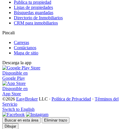
Publica tu propiedad
Listas de propiedades
Búsquedas guardadas
Directorio de Inmobiliarios
CRM para inmobiliarios
Pincali
Carreras
Contáctanos
Mapa de sitio
Descarga la app
Disponible en
Google Play
Disponible en
App Store
©2026
EasyBroker
LLC
·
Política de Privacidad
·
Términos del
Servicio
Switch to English
Buscar en esta área
Eliminar trazo
Dibujar