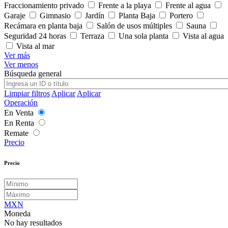
Fraccionamiento privado
Frente a la playa
Frente al agua
Garaje
Gimnasio
Jardín
Planta Baja
Portero
Recámara en planta baja
Salón de usos múltiples
Sauna
Seguridad 24 horas
Terraza
Una sola planta
Vista al agua
Vista al mar
Ver más
Ver menos
Búsqueda general
Limpiar filtros
Aplicar
Aplicar
Operación
En Venta
En Renta
Remate
Precio
Precio
MXN
Moneda
No hay resultados