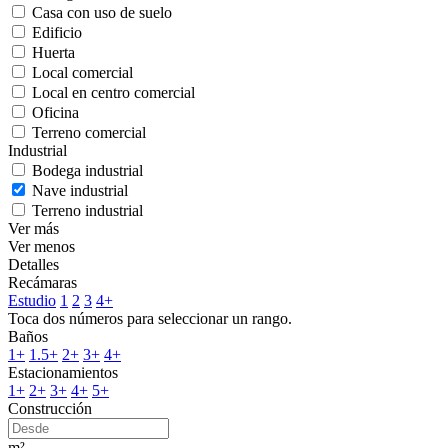
Casa con uso de suelo
Edificio
Huerta
Local comercial
Local en centro comercial
Oficina
Terreno comercial
Industrial
Bodega industrial
Nave industrial
Terreno industrial
Ver más
Ver menos
Detalles
Recámaras
Estudio
1
2
3
4+
Toca dos números para seleccionar un rango.
Baños
1+
1.5+
2+
3+
4+
Estacionamientos
1+
2+
3+
4+
5+
Construcción
m²