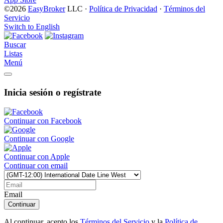
©2026
EasyBroker
LLC
·
Política de Privacidad
·
Términos del
Servicio
Switch to English
Buscar
Listas
Menú
Inicia sesión o regístrate
Continuar con Facebook
Continuar con Google
Continuar con Apple
Continuar con email
Email
Al continuar, acepto los
Términos del Servicio
y la
Política de