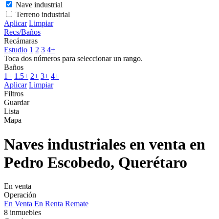
Nave industrial
Terreno industrial
Aplicar
Limpiar
Recs/Baños
Recámaras
Estudio
1
2
3
4+
Toca dos números para seleccionar un rango.
Baños
1+
1.5+
2+
3+
4+
Aplicar
Limpiar
Filtros
Guardar
Lista
Mapa
Naves industriales en venta en
Pedro Escobedo, Querétaro
En venta
Operación
En Venta
En Renta
Remate
8 inmuebles