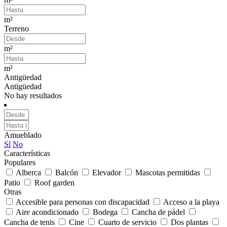
m²
Terreno
m²
m²
Antigüedad
Antigüedad
No hay resultados
Amueblado
Sí
No
Características
Populares
Alberca
Balcón
Elevador
Mascotas permitidas
Patio
Roof garden
Otras
Accesible para personas con discapacidad
Acceso a la playa
Aire acondicionado
Bodega
Cancha de pádel
Cancha de tenis
Cine
Cuarto de servicio
Dos plantas