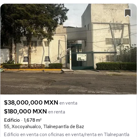
$38,000,000 MXN
en venta
$180,000 MXN
en renta
Edificio
1,678 m²
55, Xocoyahualco, Tlalnepantla de Baz
Edificio en venta con oficinas en venta/renta en Tlalnepantla