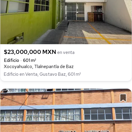
$23,000,000 MXN
en venta
Edificio
601 m²
Xocoyahualco, Tlalnepantla de Baz
Edificio en Venta, Gustavo Baz, 601 m²