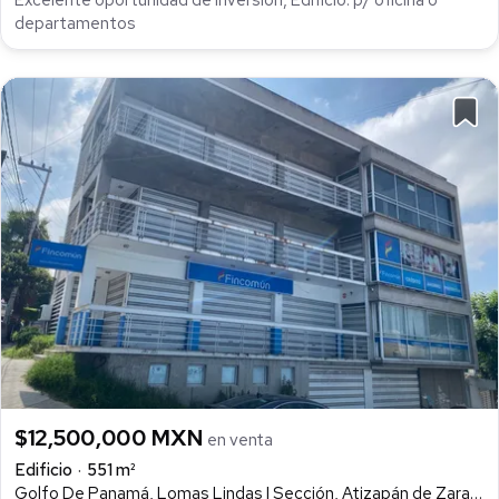
departamentos
$12,500,000 MXN
en venta
Edificio
551 m²
Golfo De Panamá, Lomas Lindas I Sección, Atizapán de Zaragoza