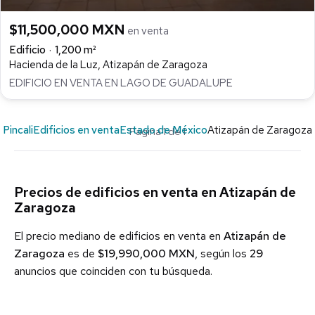
$11,500,000 MXN
en venta
Edificio
1,200 m²
Hacienda de la Luz, Atizapán de Zaragoza
EDIFICIO EN VENTA EN LAGO DE GUADALUPE
Pincali
Edificios en venta
Estado de México
Atizapán de Zaragoza
Página 1 de 1
Precios de edificios en venta en Atizapán de
Zaragoza
El precio mediano de edificios en venta en
Atizapán de
Zaragoza
es de
$19,990,000 MXN
, según los
29
anuncios que coinciden con tu búsqueda.