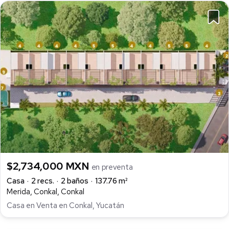
$2,734,000 MXN
en preventa
Casa
2 recs.
2 baños
137.76 m²
Merida, Conkal, Conkal
Casa en Venta en Conkal, Yucatán