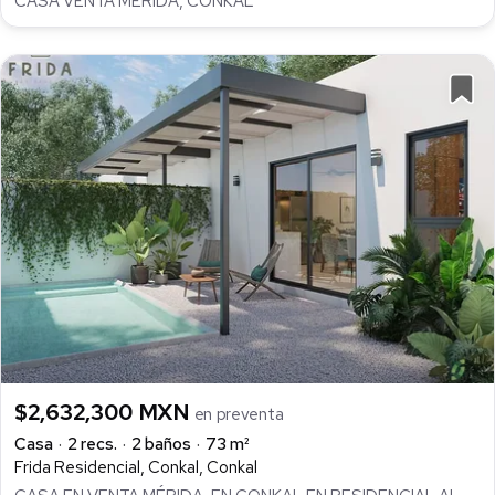
CASA VENTA MERIDA, CONKAL
$2,632,300 MXN
en preventa
Casa
2 recs.
2 baños
73 m²
Frida Residencial, Conkal, Conkal