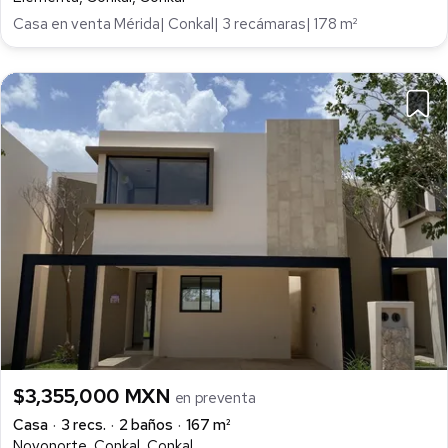
Casa en venta Mérida| Conkal| 3 recámaras| 178 m²
$3,355,000 MXN
en preventa
Casa
3 recs.
2 baños
167 m²
Novonorte, Conkal, Conkal