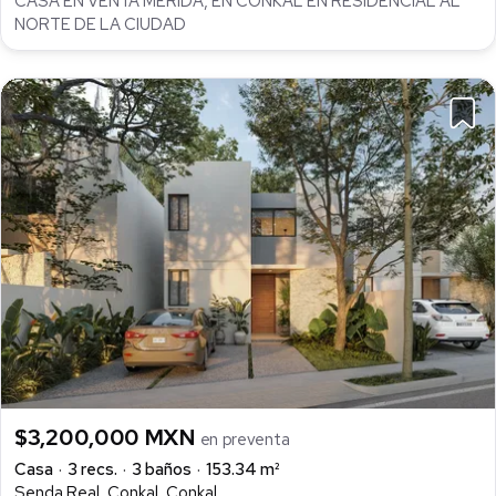
CASA EN VENTA MÉRIDA, EN CONKAL EN RESIDENCIAL AL
NORTE DE LA CIUDAD
$3,200,000 MXN
en preventa
Casa
3 recs.
3 baños
153.34 m²
Senda Real, Conkal, Conkal