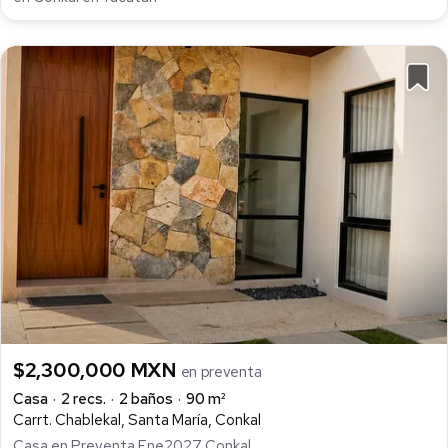
$2,300,000 MXN
en preventa
Casa
2 recs.
2 baños
90 m²
Carrt. Chablekal, Santa María, Conkal
Casa en Preventa Ene2027 Conkal