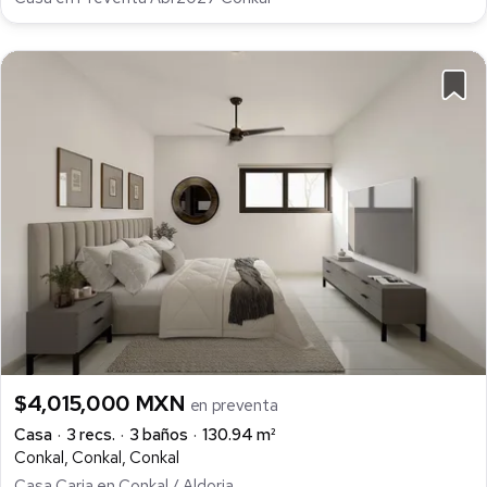
$4,015,000 MXN
en preventa
Casa
3 recs.
3 baños
130.94 m²
Conkal, Conkal, Conkal
Casa Caria en Conkal / Aldoria