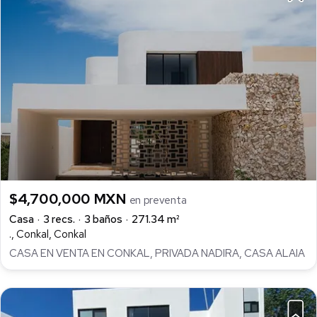
$4,700,000 MXN
en preventa
Casa
3 recs.
3 baños
271.34 m²
., Conkal, Conkal
CASA EN VENTA EN CONKAL, PRIVADA NADIRA, CASA ALAIA