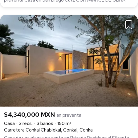
$4,340,000 MXN
en preventa
Casa
3 recs.
3 baños
150 m²
Carretera Conkal Chablekal, Conkal, Conkal