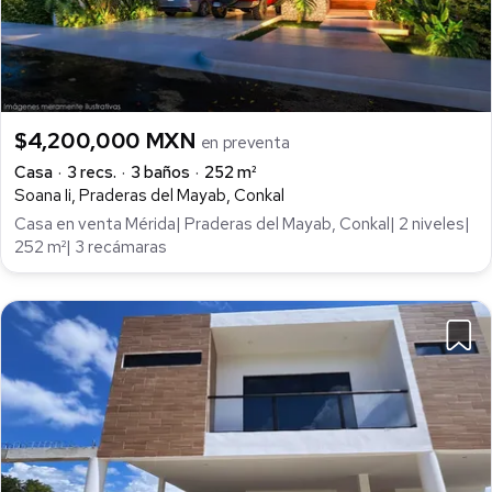
$4,200,000 MXN
en preventa
Casa
3 recs.
3 baños
252 m²
Soana Ii, Praderas del Mayab, Conkal
Casa en venta Mérida| Praderas del Mayab, Conkal| 2 niveles|
252 m²| 3 recámaras