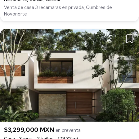
Venta de casa 3 recamaras en privada, Cumbres de
Novonorte
$3,299,000 MXN
en preventa
Casa
3 recs.
2 baños
178.32 m²