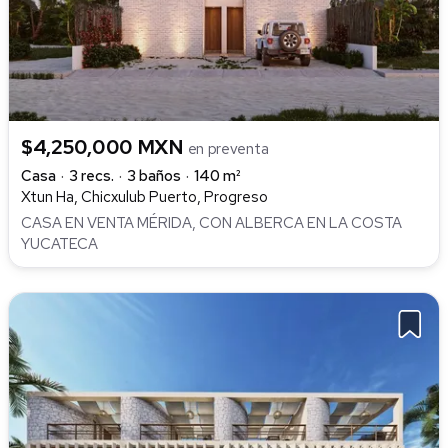
$4,250,000 MXN
en preventa
Casa
3 recs.
3 baños
140 m²
Xtun Ha, Chicxulub Puerto, Progreso
CASA EN VENTA MÉRIDA, CON ALBERCA EN LA COSTA
YUCATECA