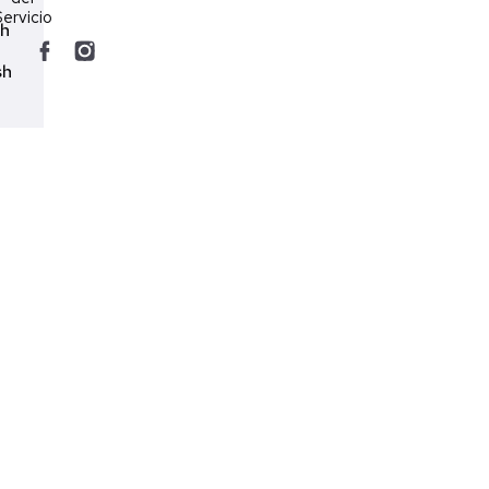
ervicio
ch
sh