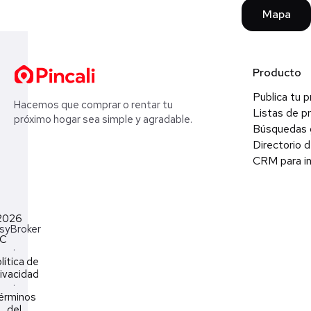
Mapa
Producto
Publica tu 
Hacemos que comprar o rentar tu
Listas de p
próximo hogar sea simple y agradable.
Búsquedas 
Directorio d
CRM para in
2026
syBroker
LC
·
lítica de
ivacidad
·
érminos
del