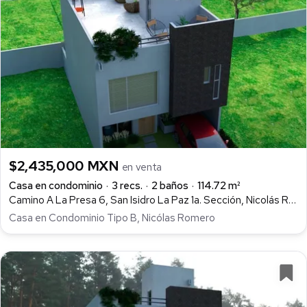
$2,435,000 MXN
en venta
Casa en condominio
3 recs.
2 baños
114.72 m²
Camino A La Presa 6, San Isidro La Paz 1a. Sección, Nicolás Romero
Casa en Condominio Tipo B, Nicólas Romero