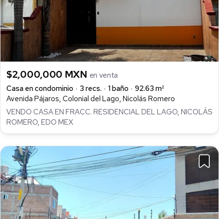
$2,000,000 MXN
en venta
Casa en condominio
3 recs.
1 baño
92.63 m²
Avenida Pájaros, Colonial del Lago, Nicolás Romero
VENDO CASA EN FRACC. RESIDENCIAL DEL LAGO, NICOLÁS
ROMERO, EDO MEX