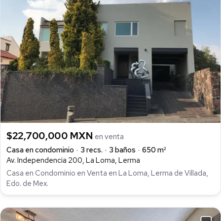
$22,700,000 MXN
en venta
Casa en condominio
3 recs.
3 baños
650 m²
Av. Independencia 200, La Loma, Lerma
Casa en Condominio en Venta en La Loma, Lerma de Villada,
Edo. de Mex.