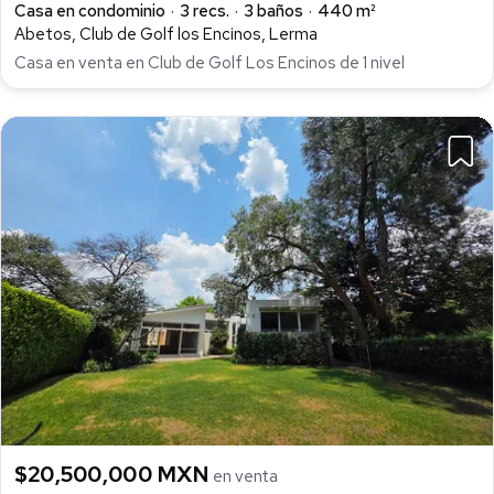
Casa en condominio
3 recs.
3 baños
440 m²
Abetos, Club de Golf los Encinos, Lerma
Casa en venta en Club de Golf Los Encinos de 1 nivel
$20,500,000 MXN
en venta