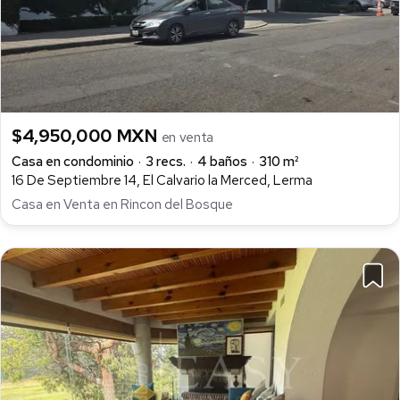
$4,950,000 MXN
en venta
Casa en condominio
3 recs.
4 baños
310 m²
16 De Septiembre 14, El Calvario la Merced, Lerma
Casa en Venta en Rincon del Bosque