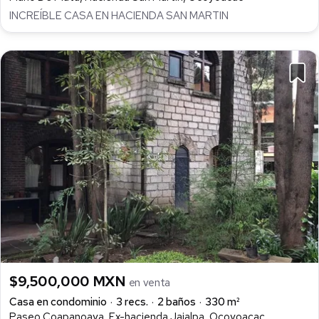
INCREÍBLE CASA EN HACIENDA SAN MARTIN
$9,500,000 MXN
en venta
Casa en condominio
3 recs.
2 baños
330 m²
Paseo Coapanoaya, Ex-hacienda Jajalpa, Ocoyoacac