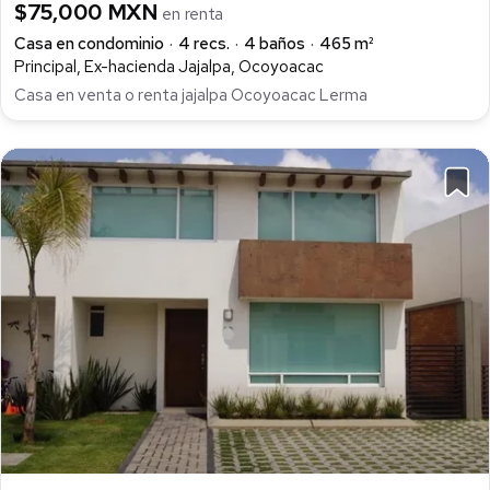
$75,000 MXN
en renta
Casa en condominio
4 recs.
4 baños
465 m²
Principal, Ex-hacienda Jajalpa, Ocoyoacac
Casa en venta o renta jajalpa Ocoyoacac Lerma