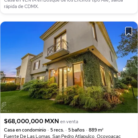
Casa en VENTA en Bosque de los Encinos tipo Aile, salida
rápida de CDMX.
$68,000,000 MXN
en venta
Casa en condominio
5 recs.
5 baños
889 m²
Fuente De Las Lomas, San Pedro Atlapulco, Ocoyoacac