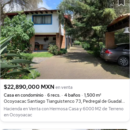
$22,890,000 MXN
en venta
Casa en condominio
6 recs.
4 baños
1,500 m²
Ocoyoacac Santiago Tianguistenco 73, Pedregal de Guadalupe Hidalgo, Ocoyoacac
Hacienda en Venta con Hermosa Casa y 6000 M2 de Terreno
en Ocoyoacac