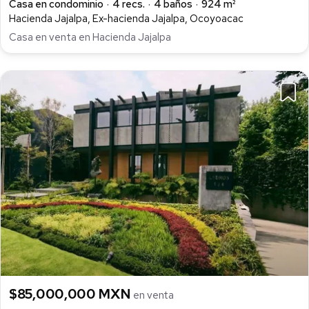
Casa en condominio
4 recs.
4 baños
924 m²
Hacienda Jajalpa, Ex-hacienda Jajalpa, Ocoyoacac
Casa en venta en Hacienda Jajalpa
$85,000,000 MXN
en venta