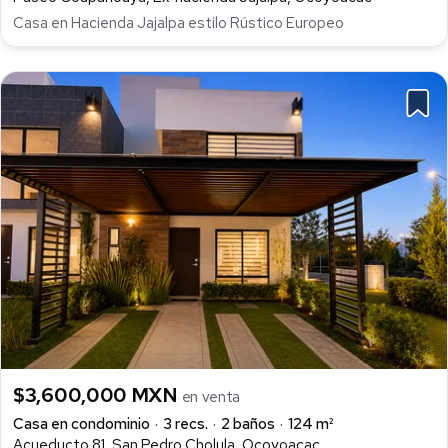
Casa en Hacienda Jajalpa estilo Rústico Europeo
$3,600,000 MXN
en venta
Casa en condominio
3 recs.
2 baños
124 m²
Acueducto 81, San Pedro Cholula, Ocoyoacac