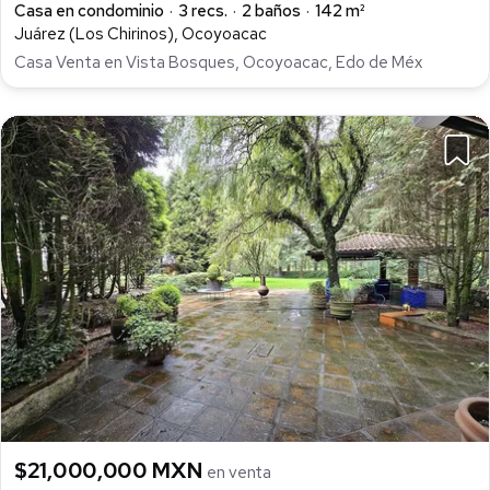
Casa en condominio
3 recs.
2 baños
142 m²
Juárez (Los Chirinos), Ocoyoacac
Casa Venta en Vista Bosques, Ocoyoacac, Edo de Méx
$21,000,000 MXN
en venta