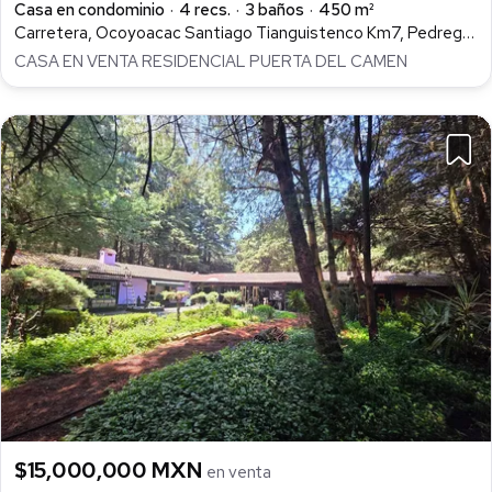
Casa en condominio
4 recs.
3 baños
450 m²
Carretera, Ocoyoacac Santiago Tianguistenco Km7, Pedregal de Guadalupe Hidalgo, Ocoyoacac
CASA EN VENTA RESIDENCIAL PUERTA DEL CAMEN
$15,000,000 MXN
en venta