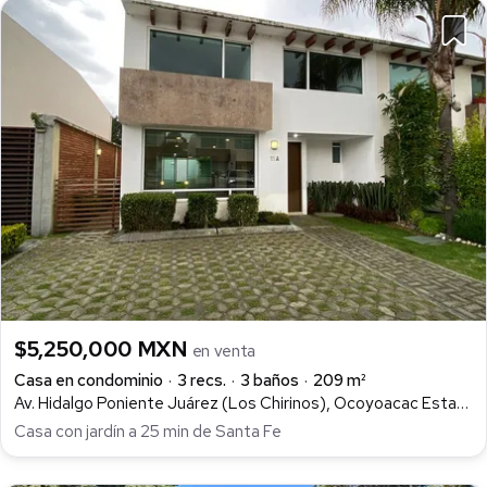
$5,250,000 MXN
en venta
Casa en condominio
3 recs.
3 baños
209 m²
Av. Hidalgo Poniente Juárez (Los Chirinos), Ocoyoacac Estado De México, Juárez (Los Chirinos), Ocoyoacac
Casa con jardín a 25 min de Santa Fe