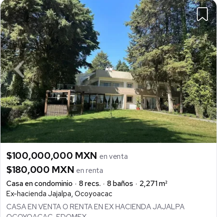
$100,000,000 MXN
en venta
$180,000 MXN
en renta
Casa en condominio
8 recs.
8 baños
2,271 m²
Ex-hacienda Jajalpa, Ocoyoacac
CASA EN VENTA O RENTA EN EX HACIENDA JAJALPA
OCOYOACAC, EDOMEX.