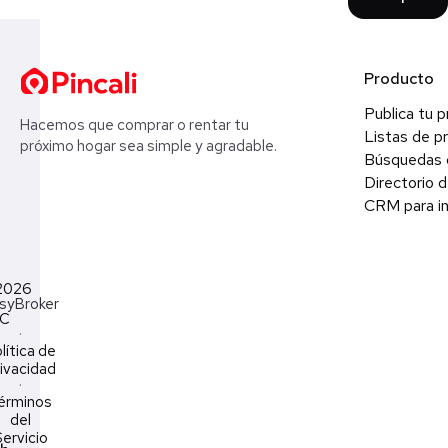
Producto
Publica tu 
Hacemos que comprar o rentar tu
Listas de p
próximo hogar sea simple y agradable.
Búsquedas 
Directorio d
CRM para in
2026
syBroker
LC
·
lítica de
ivacidad
·
érminos
del
ervicio