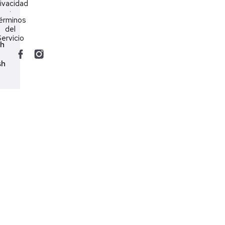
ivacidad
·
érminos
del
ervicio
ch
sh