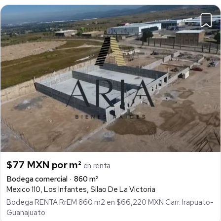
$77 MXN por m²
en renta
Bodega comercial
860 m²
Mexico 110, Los Infantes, Silao De La Victoria
Bodega RENTA RrEM 860 m2 en $66,220 MXN Carr. Irapuato-
Guanajuato