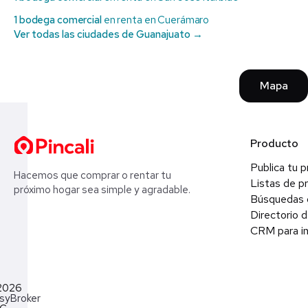
1 bodega comercial
en renta en Cuerámaro
Ver todas las ciudades de Guanajuato →
Mapa
Producto
Publica tu 
Hacemos que comprar o rentar tu
Listas de p
próximo hogar sea simple y agradable.
Búsquedas 
Directorio d
CRM para in
2026
syBroker