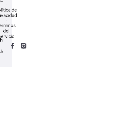
LC
·
lítica de
ivacidad
·
érminos
del
ervicio
ch
sh