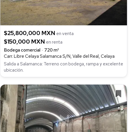
$25,800,000 MXN
en venta
$150,000 MXN
en renta
Bodega comercial
720 m²
Carr. Libre Celaya Salamanca S/N, Valle del Real, Celaya
Salida a Salamanca: Terreno con bodega, rampa y excelente
ubicación.