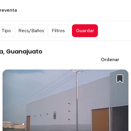
preventa
Tipo
Recs/Baños
Filtros
Guardar
a, Guanajuato
Ordenar