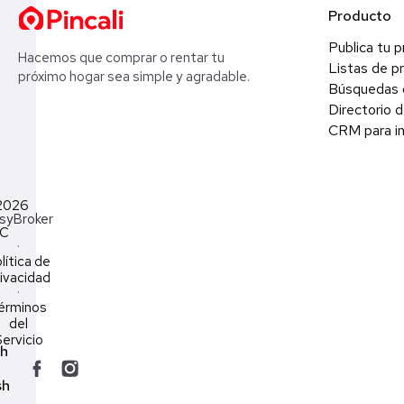
Producto
Publica tu 
Hacemos que comprar o rentar tu
Listas de p
próximo hogar sea simple y agradable.
Búsquedas 
Directorio d
CRM para in
2026
syBroker
LC
·
lítica de
ivacidad
·
érminos
del
ervicio
ch
sh