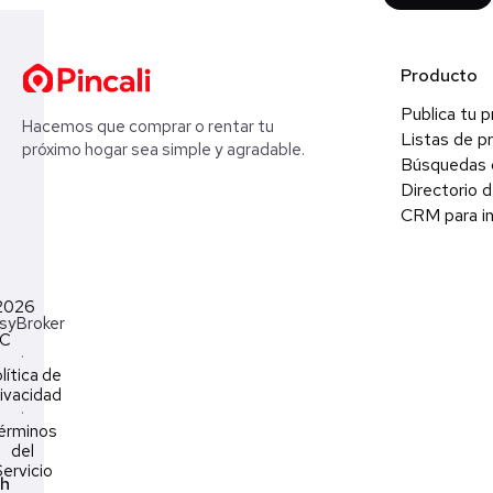
Producto
Publica tu 
Hacemos que comprar o rentar tu
Listas de p
próximo hogar sea simple y agradable.
Búsquedas 
Directorio d
CRM para in
2026
syBroker
LC
·
lítica de
ivacidad
·
érminos
del
ervicio
ch